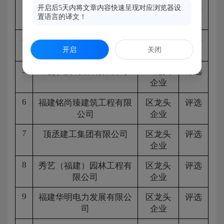
3
福建熙菱建设工程有限公
区龙头
评选
开启后5天内将文章内容快速呈现对应浏览器设
置语言的译文！
司
企业
4
福州庭佳建设工程有限公
区龙头
评选
开启
关闭
司
企业
5
龙姿建设发展有限公司
区龙头
评选
企业
6
福建铭尚臻建筑工程有限
区龙头
评选
公司
企业
7
顶丞建工集团有限公司
区龙头
评选
企业
8
秀艺（福建）园林工程有
区龙头
评选
限公司
企业
9
福建华明电力发展有限公
区龙头
评选
司
企业