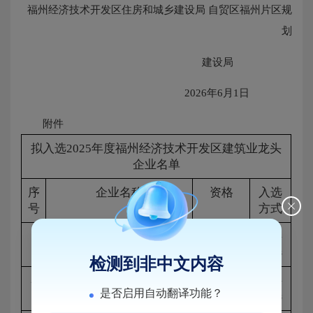
福州经济技术开发区住房和城乡建设局 自贸区福州片区规
划
建设局
2026年6月1日
附件
拟入选2025年度福州经济技术开发区建筑业龙头
企业名单
序
企业名称
资格
入选
号
方式
1
中建海峡建设发展有限公
省龙头
直接
司
企业
入选
检测到非中文内容
2
燕城建设集团有限公司
市准龙
直接
是否启用自动翻译功能？
头企业
入选