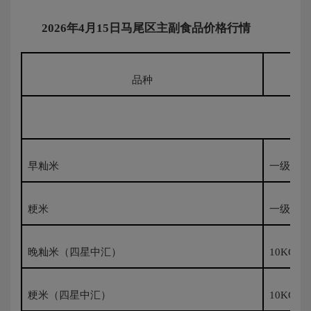
202
6
年
4
月
15
日马尾区主副食品价格行情
品种
早籼米
一级500
粳米
一级500
晚籼米（四星中汇）
10KG袋
粳米（四星中汇）
10KG袋