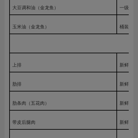
大豆调和油（金龙鱼）
一级桶装
玉米油（金龙鱼）
桶装一级
上排
新鲜500
肋排
新鲜500
肋条肉（五花肉）
新鲜500
带皮后腿肉
新鲜500