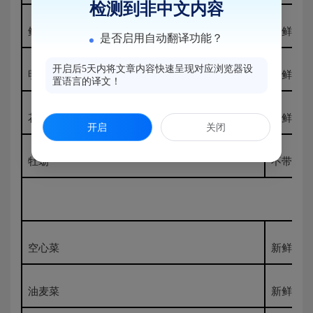
检测到非中文内容
鱿鱼
冰鲜500
是否启用自动翻译功能？
开启后5天内将文章内容快速呈现对应浏览器设
明虾
新鲜500
置语言的译文！
花蛤
新鲜500
开启
关闭
牡蛎
不带壳50
空心菜
新鲜500
油麦菜
新鲜500