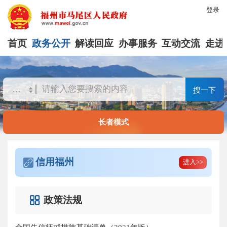
登录
首页
政务公开
解读回应
办事服务
互动交流
走进
搜一下
长者模式
信用福州
进入>>
政策法规